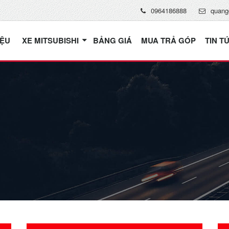
0964186888
quang
IỆU
XE MITSUBISHI
BẢNG GIÁ
MUA TRẢ GÓP
TIN T