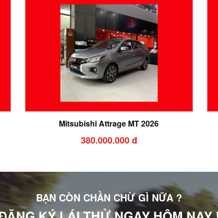
Mitsubishi Attrage MT 2026
380.000.000 đ
BẠN CÒN CHẦN CHỪ GÌ NỮA ?
ĐĂNG KÝ LÁI THỬ NGAY HÔM NAY 