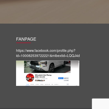
FANPAGE
https://www.facebook.com/profile.php?
id=100082539722221&mibextid=LQQJ4d