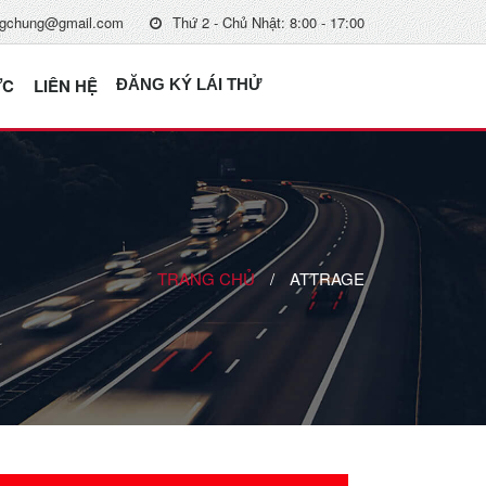
gchung@gmail.com
Thứ 2 - Chủ Nhật: 8:00 - 17:00
ỨC
LIÊN HỆ
ĐĂNG KÝ LÁI THỬ
TRANG CHỦ
/
ATTRAGE