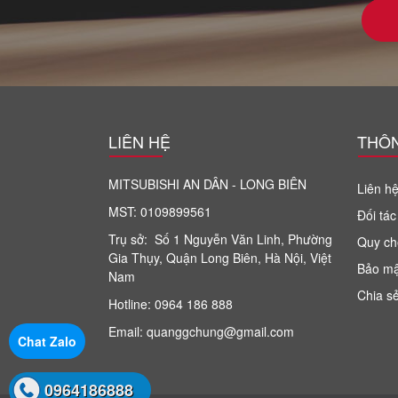
LIÊN HỆ
THÔN
MITSUBISHI AN DÂN - LONG BIÊN
Liên hệ
MST: 0109899561
Đối tác
Trụ sở: Số 1 Nguyễn Văn Linh, Phường
Quy ch
Gia Thụy, Quận Long Biên, Hà Nội, Việt
Bảo mậ
Nam
Chia sẻ
Hotline: 0964 186 888
Email: quanggchung@gmail.com
Chat Zalo
0964186888