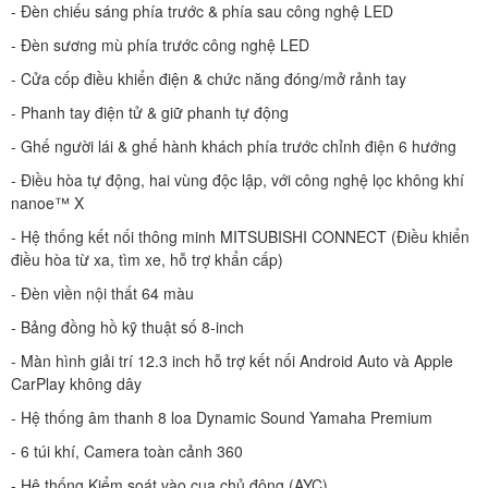
- Đèn chiếu sáng phía trước & phía sau công nghệ LED
- Đèn sương mù phía trước công nghệ LED
- Cửa cốp điều khiển điện & chức năng đóng/mở rảnh tay
- Phanh tay điện tử & giữ phanh tự động
- Ghế người lái & ghế hành khách phía trước chỉnh điện 6 hướng
- Điều hòa tự động, hai vùng độc lập, với công nghệ lọc không khí
nanoe™ X
- Hệ thống kết nối thông minh MITSUBISHI CONNECT (Điều khiển
điều hòa từ xa, tìm xe, hỗ trợ khẩn cấp)
- Đèn viền nội thất 64 màu
- Bảng đồng hồ kỹ thuật số 8-inch
- Màn hình giải trí 12.3 inch hỗ trợ kết nối Android Auto và Apple
CarPlay không dây
- Hệ thống âm thanh 8 loa Dynamic Sound Yamaha Premium
- 6 túi khí, Camera toàn cảnh 360
- Hệ thống Kiểm soát vào cua chủ động (AYC)