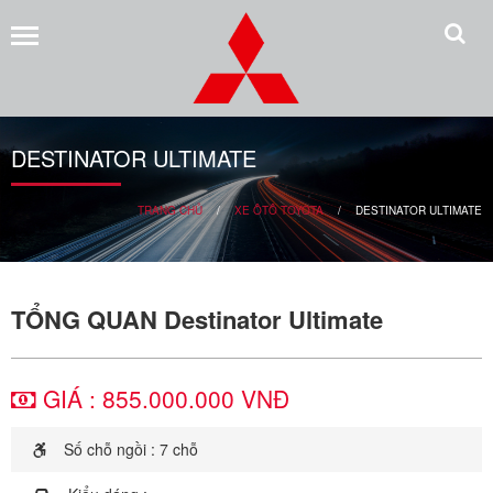
Trang
chủ
Giới
DESTINATOR ULTIMATE
thiệu
Xe
TRANG CHỦ
/
XE ÔTÔ TOYOTA
/
DESTINATOR ULTIMATE
Mitsubishi
Xpander
TỔNG QUAN Destinator Ultimate
Attrage
Outlander
GIÁ :
855.000.000 VNĐ
Destinator
Số chỗ ngồi : 7 chỗ
Triton