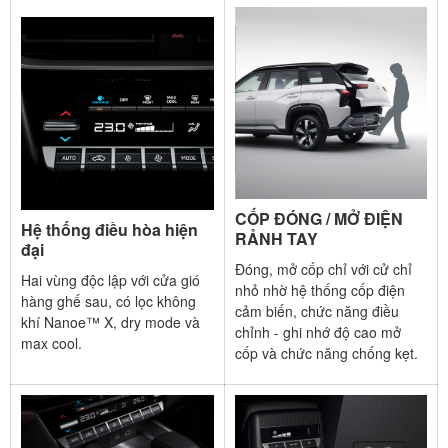
CỐP ĐÓNG / MỞ ĐIỆN
Hệ thống điều hòa hiện
RẢNH TAY
đại
Đóng, mở cốp chỉ với cử chỉ
Hai vùng độc lập với cửa gió
nhỏ nhờ hệ thống cốp điện
hàng ghế sau, có lọc không
cảm biến, chức năng điều
khí Nanoe™ X, dry mode và
chỉnh - ghi nhớ độ cao mở
max cool.
cốp và chức năng chống kẹt.