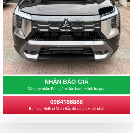
Lái
Thử
NHẬN BÁO GIÁ
Đăng ký nhận Báo giá xe lăn bánh + tính trả góp
0964186888
Bấm gọi Hotline Miền Bắc để có giá xe tốt nhất