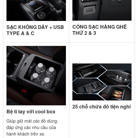
CỔNG SẠC HÀNG GHẾ
SẠC KHÔNG DÂY + USB
THỨ 2 & 3
TYPE A & C
25 chỗ chứa đồ tiện nghi​
Bệ tì tay với cool box
Giúp giữ mát các đồ dùng,
đáp ứng các nhu cầu của
hành khách trên xe.