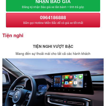
NHẬN BÁO GIÁ
Đăng ký nhận Báo giá xe lăn bánh + tính trả góp
0964186888
Bấm gọi Hotline Miền Bắc để có giá xe tốt nhất
Tiện nghi
TIỆN NGHI VƯỢT BẬC
Mang đến sự thoải mái cho tất cả các hành khách