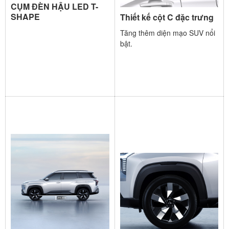
CỤM ĐÈN HẬU LED T-
SHAPE
Thiết kế cột C đặc trưng
Tăng thêm diện mạo SUV nổi
bật.