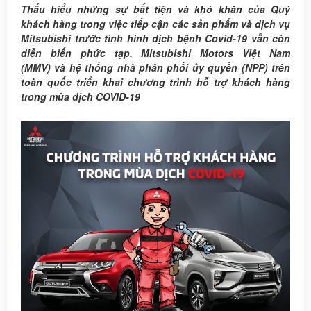
Pajero
Thấu hiểu những sự bất tiện và khó khăn của Quý
Sport
khách hàng trong việc tiếp cận các sản phẩm và dịch vụ
Mitsubishi trước tình hình dịch bệnh Covid-19 vẫn còn
NEW
diễn biến phức tạp
, Mitsubishi Motors Việt Nam
XFORCE
(MMV)
và hệ thống nhà phân phối ủy quyền (NPP) trên
MY
toàn quốc triển khai chương trình hỗ trợ khách hàng
2026
trong mùa dịch COVID-19
Bảng
Giá
Mua
trả
góp
Tin
tức
Liên
hệ
Đăng
Ký