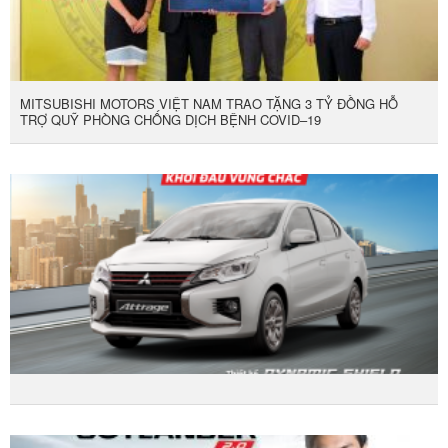
MITSUBISHI MOTORS VIỆT NAM TRAO TẶNG 3 TỶ ĐỒNG HỖ
TRỢ QUỸ PHÒNG CHỐNG DỊCH BỆNH COVID–19