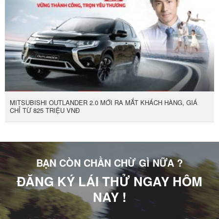
MITSUBISHI OUTLANDER 2.0 MỚI RA MẮT KHÁCH HÀNG, GIÁ
CHỈ TỪ 825 TRIỆU VNĐ
BẠN CÒN CHẦN CHỪ GÌ NỮA ?
ĐĂNG KÝ LÁI THỬ NGAY HÔM
NAY !