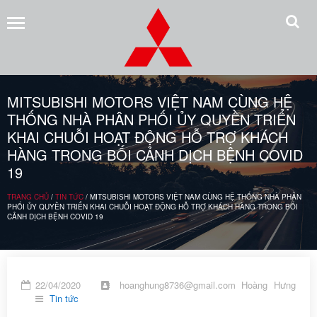
Trang
chủ
Giới
MITSUBISHI MOTORS VIỆT NAM CÙNG HỆ
thiệu
THỐNG NHÀ PHÂN PHỐI ỦY QUYỀN TRIỂN
Xe
KHAI CHUỖI HOẠT ĐỘNG HỖ TRỢ KHÁCH
Mitsubishi
HÀNG TRONG BỐI CẢNH DỊCH BỆNH COVID
19
Xpander
TRANG CHỦ
/
TIN TỨC
/
MITSUBISHI MOTORS VIỆT NAM CÙNG HỆ THỐNG NHÀ PHÂN
Attrage
PHỐI ỦY QUYỀN TRIỂN KHAI CHUỖI HOẠT ĐỘNG HỖ TRỢ KHÁCH HÀNG TRONG BỐI
CẢNH DỊCH BỆNH COVID 19
Outlander
Destinator
22/04/2020
hoanghung8736@gmail.com Hoàng Hưng
Triton
Tin tức